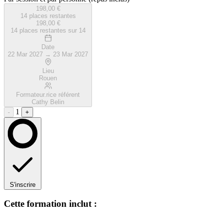
198,00 €
14 places restantes
198,00 €
14 places restantes
sur 14
Date
22 Mar 2027 → 23 Mar 2027
Lieu
Rouen
Formateur.rice référent
Cathy Belin
1
-
+
S'inscrire
Cette formation inclut :