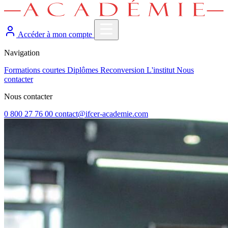
Accéder à mon compte
Navigation
Formations courtes
Diplômes
Reconversion
L'institut
Nous
contacter
Nous contacter
0 800 27 76 00
contact@ifcer-academie.com